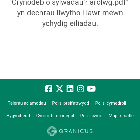
Crynodeb o sylwadau'r arolwg.pdf"
yn dechrau llwytho i lawr mewn
ychydig eiliadau.
Telerau ac amodau
Polisi preifatrwydd
Polisi cymedroli
Hygyrchedd
Cymorth technegol
Polisi cwcis
Map o'r safle