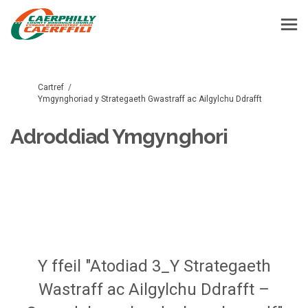
Rydych yma:
Cartref
Ymgynghoriad y Strategaeth Gwastraff ac Ailgylchu Ddrafft
Adroddiad Ymgynghori
Y ffeil "Atodiad 3_Y Strategaeth
Wastraff ac Ailgylchu Ddrafft –