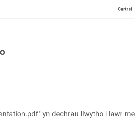
Cartref
io
sentation.pdf" yn dechrau llwytho i lawr m