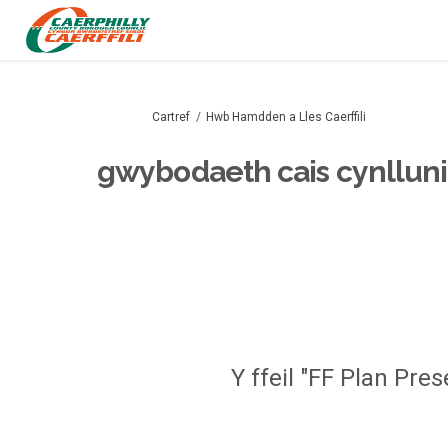
Rydych yma:
Cartref
Hwb Hamdden a Lles Caerffili
gwybodaeth cais cynllun
Y ffeil "FF Plan Pre