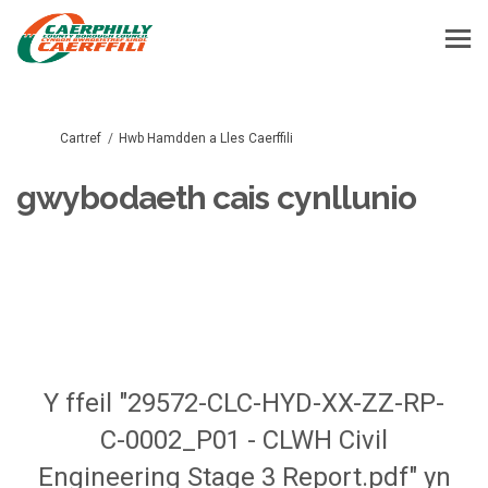
Rydych yma:
Cartref
Hwb Hamdden a Lles Caerffili
gwybodaeth cais cynllunio
Y ffeil "29572-CLC-HYD-XX-ZZ-RP-
C-0002_P01 - CLWH Civil
Engineering Stage 3 Report.pdf" yn