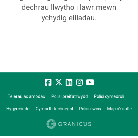
dechrau llwytho i lawr mewn
ychydig eiliadau.
Telerau ac amodau
Polisi preifatrwydd
Polisi cymedroli
Hygyrchedd
Cymorth technegol
Polisi cwcis
Map o'r safle