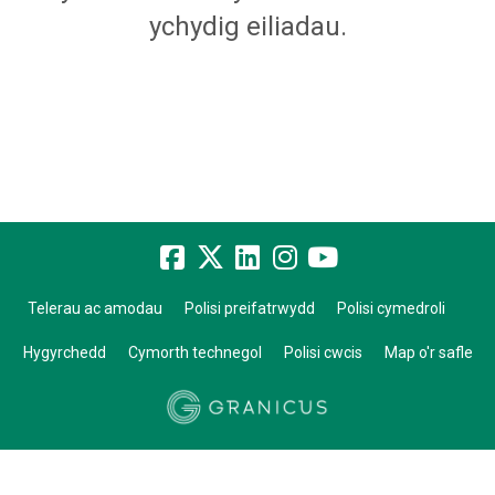
ychydig eiliadau.
Telerau ac amodau
Polisi preifatrwydd
Polisi cymedroli
Hygyrchedd
Cymorth technegol
Polisi cwcis
Map o'r safle