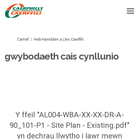
Rydych yma:
Cartref
Hwb Hamdden a Lles Caerffili
gwybodaeth cais cynllunio
Y ffeil "AL004-WBA-XX-XX-DR-A-
90_101-P1 - Site Plan - Existing.pdf"
yn dechrau llwytho i lawr mewn