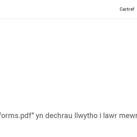
Cartref
 forms.pdf" yn dechrau llwytho i lawr mewn