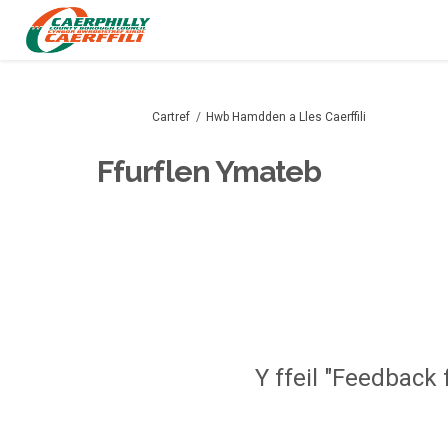
Rydych yma:
Cartref
Hwb Hamdden a Lles Caerffili
Ffurflen Ymateb
Y ffeil "Feedback