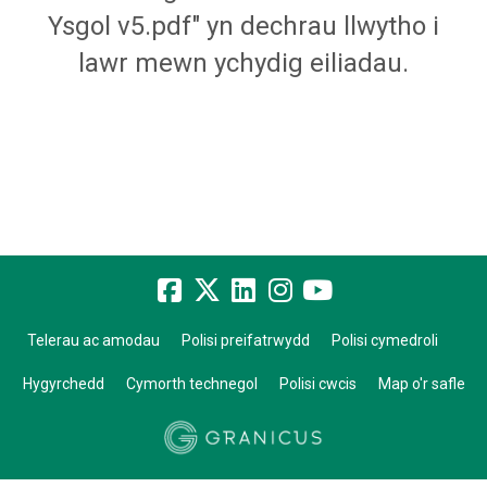
Ysgol v5.pdf" yn dechrau llwytho i
lawr mewn ychydig eiliadau.
Telerau ac amodau
Polisi preifatrwydd
Polisi cymedroli
Hygyrchedd
Cymorth technegol
Polisi cwcis
Map o'r safle