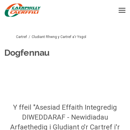
Rydych yma:
Cartref
Cludiant Rhwng y Cartref a'r Ysgol
Dogfennau
Y ffeil "Asesiad Effaith Integredig
DIWEDDARAF - Newidiadau
Arfaethedig i Gludiant o'r Cartref i'r