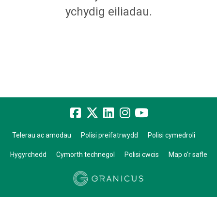
ychydig eiliadau.
Telerau ac amodau
Polisi preifatrwydd
Polisi cymedroli
Hygyrchedd
Cymorth technegol
Polisi cwcis
Map o'r safle