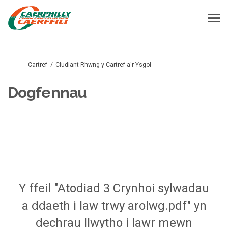
Rydych yma:
Cartref
Cludiant Rhwng y Cartref a'r Ysgol
Dogfennau
Y ffeil "Atodiad 3 Crynhoi sylwadau
a ddaeth i law trwy arolwg.pdf" yn
dechrau llwytho i lawr mewn