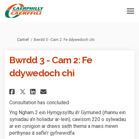
Rydych yma:
Cartref
Bwrdd 3 - Cam 2: Fe ddywedoch chi
Bwrdd 3 - Cam 2: Fe
ddywedoch chi
Rhannu Bwrdd 3 - Cam 2: Fe ddy
Rhannu Bwrdd 3 - Cam 2: F
E-bost Bwrdd 3 - Cam 2:
Rhannu Bwrdd 3 - Cam 2: Fe d
Consultation has concluded
Yng Ngham 2 ein Hymgysylltu â’r Gymuned (rhannu ein
syniadau a’n holiadur ar-lein), cawsom 220 o sylwadau
ar ein cynigion ar draws saith thema a maes mewn
perthynas â safle’r gyfnewidfa.