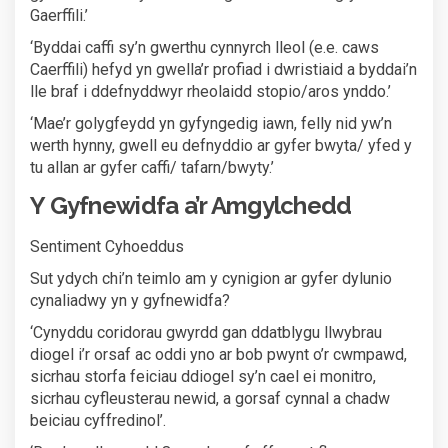
Gaerffili.’
‘Byddai caffi sy’n gwerthu cynnyrch lleol (e.e. caws
Caerffili) hefyd yn gwella’r profiad i dwristiaid a byddai’n
lle braf i ddefnyddwyr rheolaidd stopio/aros ynddo.’
‘Mae’r golygfeydd yn gyfyngedig iawn, felly nid yw’n
werth hynny, gwell eu defnyddio ar gyfer bwyta/ yfed y
tu allan ar gyfer caffi/ tafarn/bwyty.’
Y Gyfnewidfa a’r Amgylchedd
Sentiment Cyhoeddus
Sut ydych chi’n teimlo am y cynigion ar gyfer dylunio
cynaliadwy yn y gyfnewidfa?
‘Cynyddu coridorau gwyrdd gan ddatblygu llwybrau
diogel i’r orsaf ac oddi yno ar bob pwynt o’r cwmpawd,
sicrhau storfa feiciau ddiogel sy’n cael ei monitro,
sicrhau cyfleusterau newid, a gorsaf cynnal a chadw
beiciau cyffredinol’.