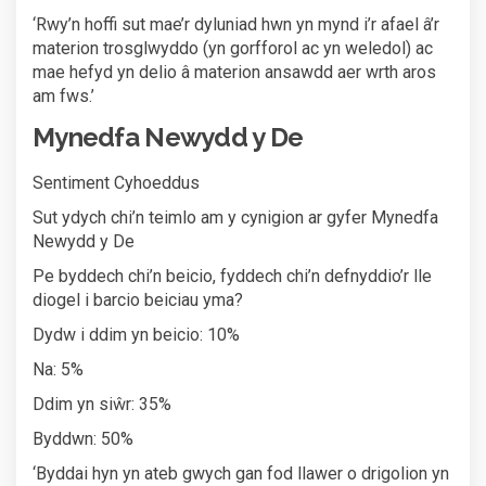
‘Rwy’n hoffi sut mae’r dyluniad hwn yn mynd i’r afael â’r
materion trosglwyddo (yn gorfforol ac yn weledol) ac
mae hefyd yn delio â materion ansawdd aer wrth aros
am fws.’
Mynedfa Newydd y De
Sentiment Cyhoeddus
Sut ydych chi’n teimlo am y cynigion ar gyfer Mynedfa
Newydd y De
Pe byddech chi’n beicio, fyddech chi’n defnyddio’r lle
diogel i barcio beiciau yma?
Dydw i ddim yn beicio: 10%
Na: 5%
Ddim yn siŵr: 35%
Byddwn: 50%
‘Byddai hyn yn ateb gwych gan fod llawer o drigolion yn