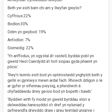
Beth yw eich barn chi am y llwyfan gwylio?
Cyffrous:22%
Bodlon:30%
Ddim yn gwybod: 19%
Anfodlon: 7%
Siomedig: 22%
‘Yn anffodus, yn ogystal â’r castell, byddai pobl yn
gweld Heol Caerdydd a’r holl siopau gyda phaent yn
plicio.’
‘Rwy’n teimlo eich bod yn optimistaidd ynghylch beth y
gellir ei gynnwys mewn ardal fach. Rhowch ddigon o le
ar gyfer yr elfennau pwysig, a pheidiwch â
chyfaddawdu drwy geisio bod yn bopeth i bawb.’
‘Byddwn wrth fy modd yn gweld byrddau stori a
delweddau hanesyddol o’r dref yn nyluniad y
gyfnewidfa drwyddo draw i greu teimlad unigryw i