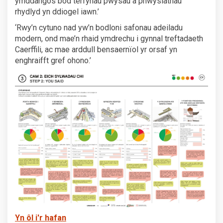
ymddangos bod terfynau pwysau a phwyslathau
rhydlyd yn ddiogel iawn.’
‘Rwy’n cytuno nad yw’n bodloni safonau adeiladu
modern, ond mae’n rhaid ymdrechu i gynnal treftadaeth
Caerffili, ac mae arddull bensaernïol yr orsaf yn
enghraifft gref ohono.’
Yn ôl i'r hafan