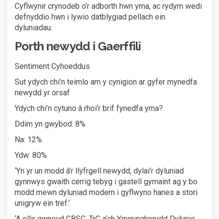
Cyflwynir crynodeb o’r adborth hwn yma, ac rydym wedi
defnyddio hwn i lywio datblygiad pellach ein
dyluniadau.
Porth newydd i Gaerffili
Sentiment Cyhoeddus
Sut ydych chi’n teimlo am y cynigion ar gyfer mynedfa
newydd yr orsaf
Ydych chi’n cytuno â rhoi’r brif fynedfa yma?
Ddim yn gwybod: 8%
Na: 12%
Ydw: 80%
‘Yn yr un modd â’r llyfrgell newydd, dylai’r dyluniad
gynnwys gwaith cerrig tebyg i gastell gymaint ag y bo
modd mewn dyluniad modern i gyflwyno hanes a stori
unigryw ein tref.’
‘A ellir gwneud CBSC, TrC a’ch Ymgynghorydd Dylunio