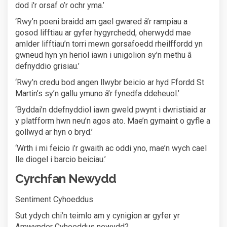
dod i'r orsaf o’r ochr yma.’
‘Rwy’n poeni braidd am gael gwared â’r rampiau a
gosod lifftiau ar gyfer hygyrchedd, oherwydd mae
amlder lifftiau’n torri mewn gorsafoedd rheilffordd yn
gwneud hyn yn heriol iawn i unigolion sy’n methu â
defnyddio grisiau.’
‘Rwy’n credu bod angen llwybr beicio ar hyd Ffordd St
Martin’s sy’n gallu ymuno â’r fynedfa ddeheuol.’
‘Byddai’n ddefnyddiol iawn gweld pwynt i dwristiaid ar
y platfform hwn neu’n agos ato. Mae’n gymaint o gyfle a
gollwyd ar hyn o bryd.’
‘Wrth i mi feicio i’r gwaith ac oddi yno, mae’n wych cael
lle diogel i barcio beiciau.’
Cyrchfan Newydd
Sentiment Cyhoeddus
Sut ydych chi’n teimlo am y cynigion ar gyfer yr
Amwynder Cyhoeddus newydd?