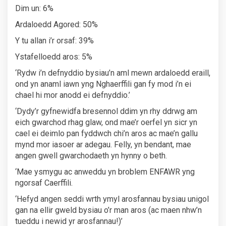
Dim un: 6%
Ardaloedd Agored: 50%
Y tu allan i’r orsaf: 39%
Ystafelloedd aros: 5%
‘Rydw i’n defnyddio bysiau’n aml mewn ardaloedd eraill,
ond yn anaml iawn yng Nghaerffili gan fy mod i’n ei
chael hi mor anodd ei defnyddio.’
‘Dydy’r gyfnewidfa bresennol ddim yn rhy ddrwg am
eich gwarchod rhag glaw, ond mae’r oerfel yn sicr yn
cael ei deimlo pan fyddwch chi’n aros ac mae’n gallu
mynd mor iasoer ar adegau. Felly, yn bendant, mae
angen gwell gwarchodaeth yn hynny o beth.
‘Mae ysmygu ac anweddu yn broblem ENFAWR yng
ngorsaf Caerffili.
‘Hefyd angen seddi wrth ymyl arosfannau bysiau unigol
gan na ellir gweld bysiau o’r man aros (ac maen nhw’n
tueddu i newid yr arosfannau!)’