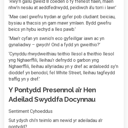
‘Rwy’n gallu gweld 8 coeden o fy ffenest flaen, maen
nhw’n nesáu at aeddfedrwydd, peidiwch â’u torri i lawr.’
‘Mae cael gwefru trydan ar gyfer pob cludiant: beiciau,
bysiau a thacsis yn gam mawr ymlaen. Bydd gwefru
beics yn hybu iechyd a lles pawb.’
‘Mae’r cyfan yn swnio’n eco gyfeillgar iawn ac yn
gynaliadwy – gwych! Ond a fydd yn gweithio?’
‘Cynyddu rhwydweithiau teithio llesol a theithio llesol
yng Nghaerffili, lleihau’r defnydd o garbon yng
Nghaerffili, lleihau allyriadau yn y dref ac ardaloedd sy’n
dioddef yn benodol, fel White Street, lleihau tagfeydd
traffig yn y dref.’
Y Pontydd Presennol a’r Hen
Adeilad Swyddfa Docynnau
Sentiment Cyhoeddus
Sut ydych chi’n teimlo am newid yr adeiladau a’r
pontydd?