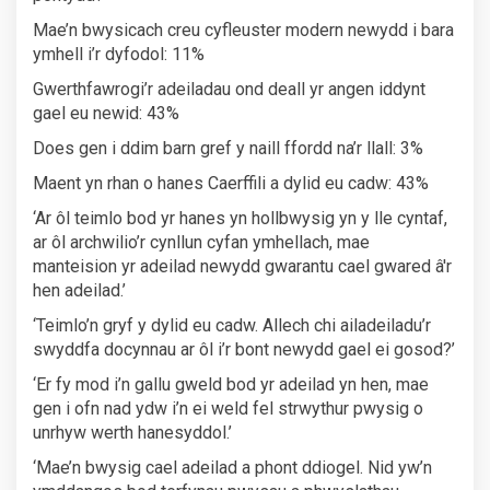
Mae’n bwysicach creu cyfleuster modern newydd i bara
ymhell i’r dyfodol: 11%
Gwerthfawrogi’r adeiladau ond deall yr angen iddynt
gael eu newid: 43%
Does gen i ddim barn gref y naill ffordd na’r llall: 3%
Maent yn rhan o hanes Caerffili a dylid eu cadw: 43%
‘Ar ôl teimlo bod yr hanes yn hollbwysig yn y lle cyntaf,
ar ôl archwilio’r cynllun cyfan ymhellach, mae
manteision yr adeilad newydd gwarantu cael gwared â'r
hen adeilad.’
‘Teimlo’n gryf y dylid eu cadw. Allech chi ailadeiladu’r
swyddfa docynnau ar ôl i’r bont newydd gael ei gosod?’
‘Er fy mod i’n gallu gweld bod yr adeilad yn hen, mae
gen i ofn nad ydw i’n ei weld fel strwythur pwysig o
unrhyw werth hanesyddol.’
‘Mae’n bwysig cael adeilad a phont ddiogel. Nid yw’n