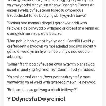
yn ymwybodol o’r cynllun o’r enw Changing Places a’r
angen i wella cyfleusterau toiledau cyhoeddus
traddodiadol fel eu bod yn gwbl hygyrch i bawb.’
‘Sicrhau bod mannau diogel i gerddwyr oddi wrth
feicwyr. Posibilrwydd o wrthdaro ar groesfan a rennir ac
o amgylch mannau parcio beiciau.’
‘Mae pobl o bob cwr o’r byd yn dod i Gaerffili i weld y
dreftadaeth a byddwn yn rhoi adeilad bocslyd iddynt y
gellid ei weld yn unrhyw le heb unrhyw nodweddion
arbennig.’
‘Gallai’r ffaith bod cyfleuster cwbl hygyrch o ansawdd
uchel ar gael yng Nghanol Tref Caerffili fod yn fuddiol.’
‘Yn aml, gorsaf drenau/bws yw’r peth cyntaf y mae
ymwelydd yn ei weld wrth gyrraedd mewn lle newydd.’
‘Beth am fannau gollwng a chodi teithwyr?’
Y Ddynesfa Dwyreiniol