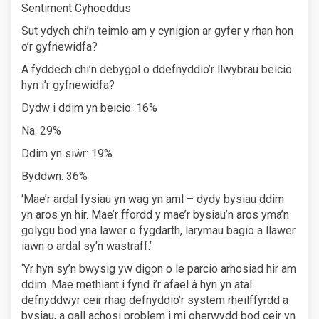
Sentiment Cyhoeddus
Sut ydych chi’n teimlo am y cynigion ar gyfer y rhan hon
o’r gyfnewidfa?
A fyddech chi’n debygol o ddefnyddio’r llwybrau beicio
hyn i’r gyfnewidfa?
Dydw i ddim yn beicio: 16%
Na: 29%
Ddim yn siŵr: 19%
Byddwn: 36%
‘Mae’r ardal fysiau yn wag yn aml – dydy bysiau ddim
yn aros yn hir. Mae’r ffordd y mae’r bysiau’n aros yma’n
golygu bod yna lawer o fygdarth, larymau bagio a llawer
iawn o ardal sy'n wastraff.’
‘Yr hyn sy’n bwysig yw digon o le parcio arhosiad hir am
ddim. Mae methiant i fynd i’r afael â hyn yn atal
defnyddwyr ceir rhag defnyddio’r system rheilffyrdd a
bysiau, a gall achosi problem i mi oherwydd bod ceir yn