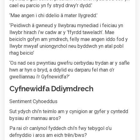
cael eu parcio yn fy stryd drwy’r dydd.’
‘Mae angen i chi ddelio â mater llygredd.’
‘Peidiwch â gwneud y llwybrau mynediad i feiciau yn
llwybr hirach i’w cadw ar y ‘ffyrdd tawelach’. Mae
beicio’n gofyn am ymdrech, felly mae angen iddo fod y
llwybr mwyaf uniongyrchol neu byddwch yn atal pobl
rhag beicio’
‘Os nad oes pwyntiau gwefru cerbydau trydan ar y safle
hwn ar hyn o bryd, a ddylid eu darparu fel rhan o’r
gwelliannau i’r Gyfnewidfa?’
Cyfnewidfa Ddiymdrech
Sentiment Cyhoeddus
Sut ydych chi’n teimlo am y cynigion ar gyfer y cyntedd
bysiau a’r mannau aros?
Pa rai o’r canlynol fyddech chi’n fwy tebygol o’u
defnyddio i aros am eich trên/bws?